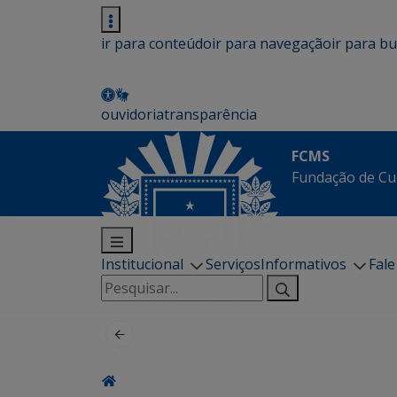
ir para conteúdo
ir para navegação
ir para b
ouvidoria
transparência
FCMS
Fundação de Cu
Institucional
Serviços
Informativos
Fal
Pesquisar
por: