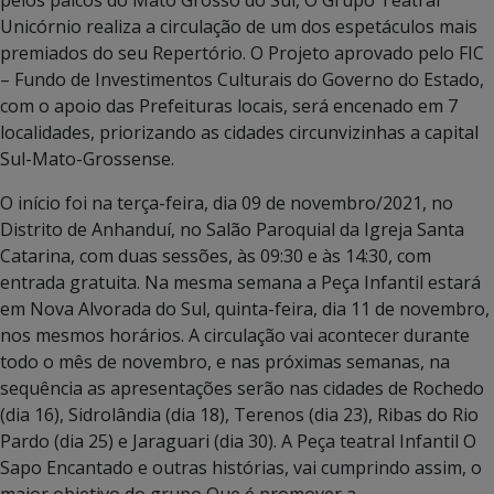
Unicórnio realiza a circulação de um dos espetáculos mais
premiados do seu Repertório. O Projeto aprovado pelo FIC
– Fundo de Investimentos Culturais do Governo do Estado,
com o apoio das Prefeituras locais, será encenado em 7
localidades, priorizando as cidades circunvizinhas a capital
Sul-Mato-Grossense.
O início foi na terça-feira, dia 09 de novembro/2021, no
Distrito de Anhanduí, no Salão Paroquial da Igreja Santa
Catarina, com duas sessões, às 09:30 e às 14:30, com
entrada gratuita. Na mesma semana a Peça Infantil estará
em Nova Alvorada do Sul, quinta-feira, dia 11 de novembro,
nos mesmos horários. A circulação vai acontecer durante
todo o mês de novembro, e nas próximas semanas, na
sequência as apresentações serão nas cidades de Rochedo
(dia 16), Sidrolândia (dia 18), Terenos (dia 23), Ribas do Rio
Pardo (dia 25) e Jaraguari (dia 30). A Peça teatral Infantil O
Sapo Encantado e outras histórias, vai cumprindo assim, o
maior objetivo do grupo Que é promover a