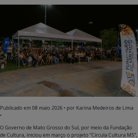
Publicado em
08 maio 2026
• por Karina Medeiros de Lima
•
O Governo de Mato Grosso do Sul, por meio da Fundação
de Cultura, iniciou em março o projeto “Circula Cultura MS”,