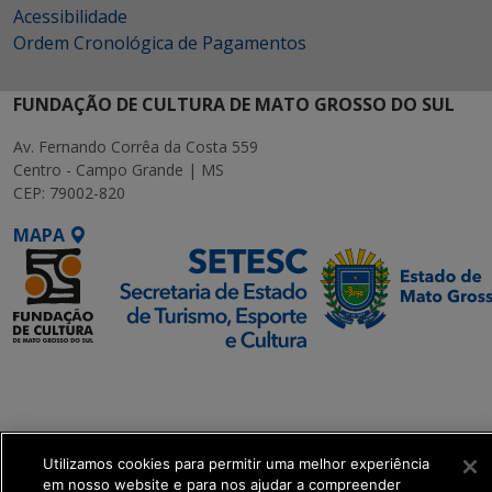
Acessibilidade
Ordem Cronológica de Pagamentos
FUNDAÇÃO DE CULTURA DE MATO GROSSO DO SUL
Av. Fernando Corrêa da Costa 559
Centro - Campo Grande | MS
CEP: 79002-820
MAPA
SETDIG | Secretaria-
Executiva de
Transformação Digital
Utilizamos cookies para permitir uma melhor experiência
get_footer();
em nosso website e para nos ajudar a compreender