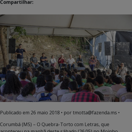
Compartilhar:
Publicado em
26 maio 2018
• por tmotta@fazenda.ms •
Corumbá (MS) – O Quebra-Torto com Letras, que
aconteceu na manhã deste sábado (26.05) no Moinho