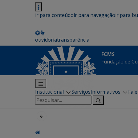
ir para conteúdo
ir para navegação
ir para b
ouvidoria
transparência
FCMS
Fundação de Cu
Institucional
Serviços
Informativos
Fal
Pesquisar
por: