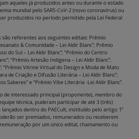
ejam aqueles já produzidos antes ou durante o estado
demia mundial pelo SARS-CoV-2 (novo coronavírus) ou
er produzidos no período permitido pela Lei Federal
 são referentes aos seguintes editais: Prêmio
rtesanato & Comunidade – Lei Aldir Blanc”; Prêmio
o do Sul – Lei Aldir Blanc”; “Prêmio do Centro
nc”; “Prêmio Artesão Indígena – Lei Aldir Blanc”;
c”; “Prêmio Vitrine Virtual do Design e Moda de Mato
ra de Criação e Difusão Literária – Lei Aldir Blanc”;
os Saberes” e “Prêmio Vibe Literária -Lei Aldir Blanc”.
ição de interessado principal (proponente), membro do
uipe técnica, puderam participar de até 3 (três)
ançados dentro do PAECult, instituído pelo artigo 1º
 poderão ser premiados, remunerados ou receberem
 remuneração por um único edital, chamamento ou