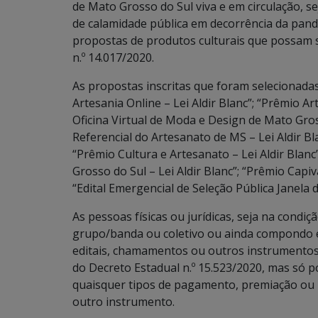
de Mato Grosso do Sul viva e em circulação, s
de calamidade pública em decorrência da pan
propostas de produtos culturais que possam s
n.º 14.017/2020.
As propostas inscritas que foram selecionadas
Artesania Online – Lei Aldir Blanc”; “Prêmio A
Oficina Virtual de Moda e Design de Mato Gross
Referencial do Artesanato de MS – Lei Aldir Bla
“Prêmio Cultura e Artesanato – Lei Aldir Blan
Grosso do Sul – Lei Aldir Blanc”; “Prêmio Capiva
“Edital Emergencial de Seleção Pública Janela d
As pessoas físicas ou jurídicas, seja na cond
grupo/banda ou coletivo ou ainda compondo eq
editais, chamamentos ou outros instrumentos l
do Decreto Estadual n.º 15.523/2020, mas só
quaisquer tipos de pagamento, premiação ou
outro instrumento.