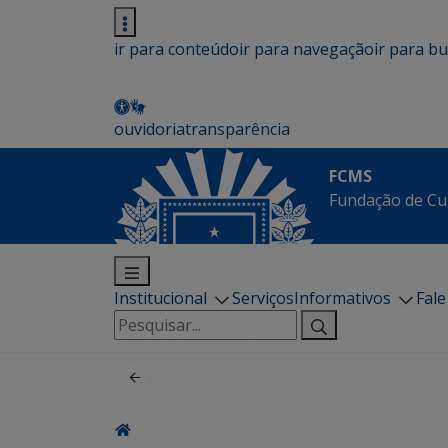
ir para conteúdo
ir para navegação
ir para b
ouvidoria
transparência
FCMS
Fundação de Cu
Institucional
Serviços
Informativos
Fal
Pesquisar
por: