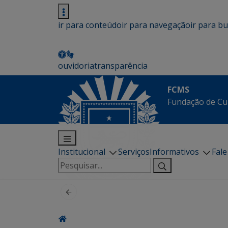
ir para conteúdo
ir para navegação
ir para b
ouvidoria
transparência
FCMS
Fundação de Cu
Institucional
Serviços
Informativos
Fal
Pesquisar
por: