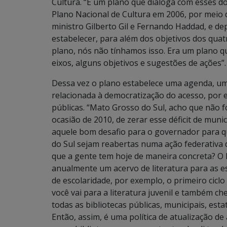
Cultura. “É um plano que dialoga com esses do
Plano Nacional de Cultura em 2006, por meio d
ministro Gilberto Gil e Fernando Haddad, e de
estabelecer, para além dos objetivos dos quat
plano, nós não tínhamos isso. Era um plano qu
eixos, alguns objetivos e sugestões de ações”.
Dessa vez o plano estabelece uma agenda, um
relacionada à democratização do acesso, por 
públicas. “Mato Grosso do Sul, acho que não f
ocasião de 2010, de zerar esse déficit de muni
aquele bom desafio para o governador para q
do Sul sejam reabertas numa ação federativa do
que a gente tem hoje de maneira concreta? O 
anualmente um acervo de literatura para as es
de escolaridade, por exemplo, o primeiro ciclo 
você vai para a literatura juvenil e também ch
todas as bibliotecas públicas, municipais, esta
Então, assim, é uma política de atualização d