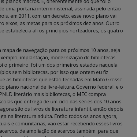
is planos macros. E, diferentemente do que foi o
e uma portaria interministerial, assinada pelo então
pois, em 2011, com um decreto, esse novo plano vai
ro eixos, as metas para os próximos dez anos. Outro
e estabelecia ali os princípios norteadores, os quatro
 mapa de navegação para os próximos 10 anos, seja
exemplo, implantação, modernização de bibliotecas
oi o primeiro, foi um dos primeiros estados naquela
cípios sem bibliotecas, por isso que ontem eu fiz
ue as bibliotecas que estão fechadas em Mato Grosso
 plano nacional de livre-leitura. Governo federal, e o
PNLD literário mais bibliotecas, o MEC compra
colas que entrega de um ciclo das séries dos 10 anos
agora são os livros de literatura infantil, então depois
ega na literatura adulta. Então todos os anos agora,
tuais e comunitárias, vão estar recebendo esses livros.
e acervos, de ampliação de acervos também, para que