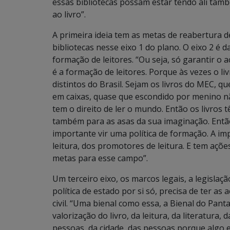
essas bibliotecas possam estar tendo ali tam
ao livro”.
A primeira ideia tem as metas de reabertura d
bibliotecas nesse eixo 1 do plano. O eixo 2 é d
formação de leitores. “Ou seja, só garantir o a
é a formação de leitores. Porque às vezes o l
distintos do Brasil. Sejam os livros do MEC, q
em caixas, quase que escondido por menino não
tem o direito de ler o mundo. Então os livros 
também para as asas da sua imaginação. Então,
importante vir uma política de formação. A im
leitura, dos promotores de leitura. E tem açõ
metas para esse campo”.
Um terceiro eixo, os marcos legais, a legisla
política de estado por si só, precisa de ter a
civil. “Uma bienal como essa, a Bienal do Pan
valorização do livro, da leitura, da literatura, 
pessoas, da cidade, das pessoas porque algo 