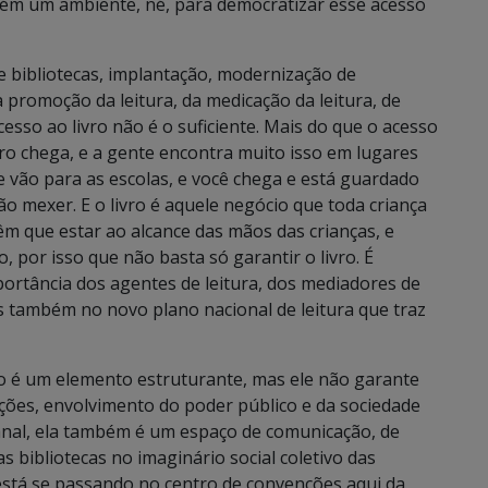
bém um ambiente, né, para democratizar esse acesso
e bibliotecas, implantação, modernização de
a promoção da leitura, da medicação da leitura, de
cesso ao livro não é o suficiente. Mais do que o acesso
ivro chega, e a gente encontra muito isso em lugares
ue vão para as escolas, e você chega e está guardado
 mexer. E o livro é aquele negócio que toda criança
têm que estar ao alcance das mãos das crianças, e
 por isso que não basta só garantir o livro. É
portância dos agentes de leitura, dos mediadores de
es também no novo plano nacional de leitura que traz
ção é um elemento estruturante, mas ele não garante
s ações, envolvimento do poder público e da sociedade
tanal, ela também é um espaço de comunicação, de
das bibliotecas no imaginário social coletivo das
está se passando no centro de convenções aqui da