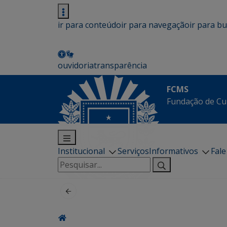
ir para conteúdo
ir para navegação
ir para b
ouvidoria
transparência
FCMS
Fundação de Cu
Institucional
Serviços
Informativos
Fal
Pesquisar
por: