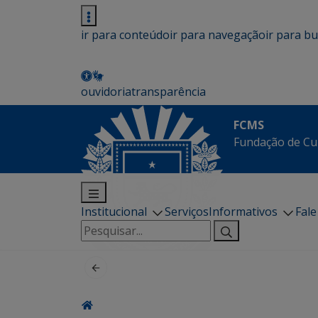
ir para conteúdo
ir para navegação
ir para b
ouvidoria
transparência
FCMS
Fundação de Cu
Institucional
Serviços
Informativos
Fal
Pesquisar
por: