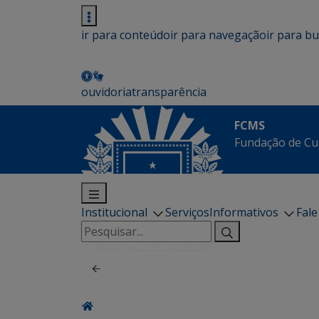
ir para conteúdo
ir para navegação
ir para b
ouvidoria
transparência
FCMS
Fundação de Cu
Institucional
Serviços
Informativos
Fal
Pesquisar
por: