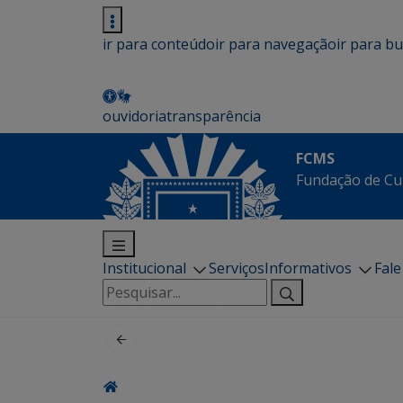
ir para conteúdo
ir para navegação
ir para b
ouvidoria
transparência
FCMS
Fundação de Cu
Institucional
Serviços
Informativos
Fal
Pesquisar
por: