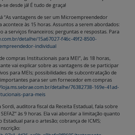
-se desde já! É tudo de graça!
erá “As vantagens de ser um Microempreendedor
tra acontece às 15 horas. Assuntos a serem abordados:
o a serviços financeiros; perguntas e respostas. Para
ae.com.br/detalhe/15a67027-f46c-49f2-8500-
empreendedor-individual
de compras Institucionais para MEI”, às 18 horas,
nte vai explicar sobre as vantagens de se participar
sivos para MEIs; possibilidades de subcontratação de
s importantes para ser um fornecedor em compras
//loja.ms.sebrae.com.br/detalhe/76382738-169e-41ad-
tucionais-para-meis
 Sordi, auditora fiscal da Receita Estadual, fala sobre
EFAZ” às 9 horas. Ela vai abordar a limitação quanto
ão Estadual para o artesão; cobrança de ICMS;
nscrição: