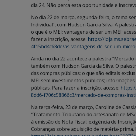
dia 24. Não perca esta oportunidade e inscreva
No dia 22 de março, segunda-feira, o tema s
Individual”, com Hudson Garcia Silva. A pales
o que é o MEI; vantagens de ser um MEI; acess
fazer a inscrição, acesse:
https://loja.ms.sebr
4f15bd4c68de/as-vantagens-de-ser-um-micro
Ainda no dia 22 acontece a palestra “Mercado 
também com Hudson Garcia da Silva. O palestra
das compras públicas; o que são editais exclu
MEI sem investimentos públicos; informaçõe
públicas. Para fazer a inscrição, acesse:
https:
8dd6-f706c58866c3/mercado-de-compras-insti
Na terça-feira, 23 de março, Caroline de Cassia
“Tratamento Tributário do artesanato de MS/ S
à emissão de Nota Fiscal; exigência de Inscriç
Cobranças sobre aquisição de matéria-prima. I