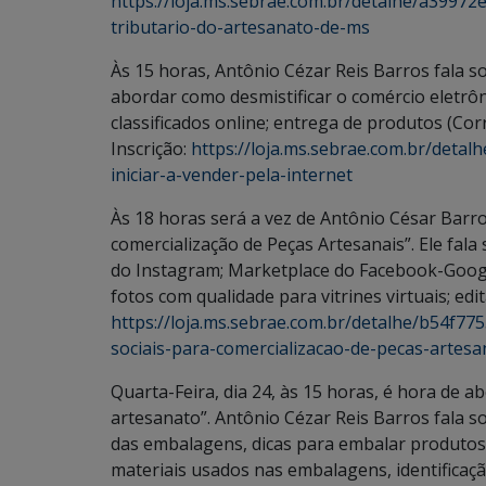
https://loja.ms.sebrae.com.br/detalhe/a3997
tributario-do-artesanato-de-ms
Às 15 horas, Antônio Cézar Reis Barros fala so
abordar como desmistificar o comércio eletrôn
classificados online; entrega de produtos (Co
Inscrição:
https://loja.ms.sebrae.com.br/det
iniciar-a-vender-pela-internet
Às 18 horas será a vez de Antônio César Barros
comercialização de Peças Artesanais”. Ele fala 
do Instagram; Marketplace do Facebook-Goog
fotos com qualidade para vitrines virtuais; edi
https://loja.ms.sebrae.com.br/detalhe/b54f77
sociais-para-comercializacao-de-pecas-artesa
Quarta-Feira, dia 24, às 15 horas, é hora de 
artesanato”. Antônio Cézar Reis Barros fala s
das embalagens, dicas para embalar produtos 
materiais usados nas embalagens, identificaç