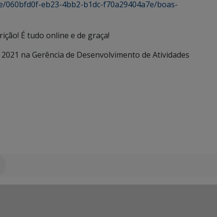
lhe/060bfd0f-eb23-4bb2-b1dc-f70a29404a7e/boas-
ição! É tudo online e de graça!
2021 na Gerência de Desenvolvimento de Atividades