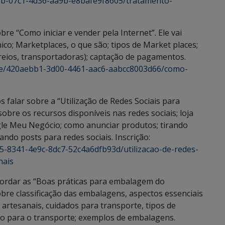
2eb-07c1-4d36-aa9b-e8bafe9f8605/tratamento-
bre “Como iniciar e vender pela Internet”. Ele vai
ico; Marketplaces, o que são; tipos de Market places;
rreios, transportadoras); captação de pagamentos.
alhe/420aebb1-3d00-4461-aac6-aabcc8003d66/como-
 falar sobre a “Utilização de Redes Sociais para
sobre os recursos disponíveis nas redes sociais; loja
le Meu Negócio; como anunciar produtos; tirando
tando posts para redes sociais. Inscrição:
55-8341-4e9c-8dc7-52c4a6dfb93d/utilizacao-de-redes-
nais
abordar as “Boas práticas para embalagem do
obre classificação das embalagens, aspectos essenciais
artesanais, cuidados para transporte, tipos de
ão para o transporte; exemplos de embalagens.