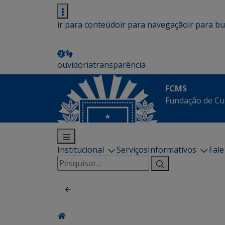
ir para conteúdo
ir para navegação
ir para b
ouvidoria
transparência
FCMS
Fundação de Cu
Institucional
Serviços
Informativos
Fal
Pesquisar
por: