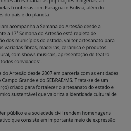
rentes ao Pantanal; às populações indígenas; ao
 pelas fronteiras com Paraguai e Bolívia, além do
s do país e do planeta.
 Criam acompanha a Semana do Artesão desde a
nte a 17ª Semana do Artesão está repleta de
ão dos municípios do estado, vai ter artesanato para
s variadas fibras, madeiras, cerâmica e produtos
tural, com shows musicais, apresentação de teatro
o todos convidados”.
a do Artesão desde 2007 em parceria com as entidades
 de Campo Grande e do SEBRAE/MS. Trata-se de um
ço) criado para fortalecer o artesanato do estado e
co sustentável que valoriza a identidade cultural de
der público e a sociedade civil rendem homenagens
riativo que consiste em importante meio de expressão