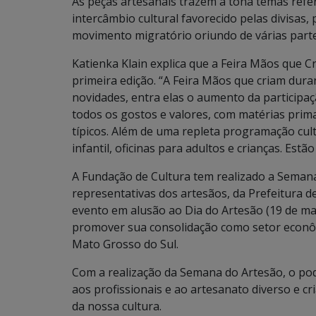
As peças artesanais trazem à tona temas refe
intercâmbio cultural favorecido pelas divisas,
movimento migratório oriundo de várias parte
Katienka Klain explica que a Feira Mãos que
primeira edição. “A Feira Mãos que criam dura
novidades, entra elas o aumento da participaç
todos os gostos e valores, com matérias prima
típicos. Além de uma repleta programação cul
infantil, oficinas para adultos e crianças. Estã
A Fundação de Cultura tem realizado a Seman
representativas dos artesãos, da Prefeitura
evento em alusão ao Dia do Artesão (19 de mar
promover sua consolidação como setor econômi
Mato Grosso do Sul.
Com a realização da Semana do Artesão, o po
aos profissionais e ao artesanato diverso e c
da nossa cultura.