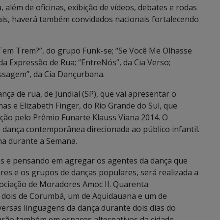
 além de oficinas, exibição de vídeos, debates e rodas
ais, haverá também convidados nacionais fortalecendo
“Tem Trem?”, do grupo Funk-se; “Se Você Me Olhasse
 da Expressão de Rua; “EntreNós”, da Cia Verso;
assagem”, da Cia Dançurbana.
nça de rua, de Jundiaí (SP), que vai apresentar o
nas e Elizabeth Finger, do Rio Grande do Sul, que
ação pelo Prêmio Funarte Klauss Viana 2014. O
 dança contemporânea direcionada ao público infantil.
na durante a Semana.
ros e pensando em agregar os agentes da dança que
es e os grupos de danças populares, será realizada a
sociação de Moradores Amoc II. Quarenta
– dois de Corumbá, um de Aquidauana e um de
ersas linguagens da dança durante dois dias do
arão também em espaços alternativos da cidade,