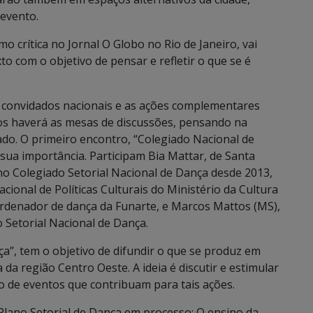
 evento.
o crítica no Jornal O Globo no Rio de Janeiro, vai
 com o objetivo de pensar e refletir o que se é
s convidados nacionais e as ações complementares
dos haverá as mesas de discussões, pensando na
ado. O primeiro encontro, “Colegiado Nacional de
sua importância. Participam Bia Mattar, de Santa
no Colegiado Setorial Nacional de Dança desde 2013,
ional de Políticas Culturais do Ministério da Cultura
oordenador de dança da Funarte, e Marcos Mattos (MS),
 Setorial Nacional de Dança.
”, tem o objetivo de difundir o que se produz em
da região Centro Oeste. A ideia é discutir e estimular
ão de eventos que contribuam para tais ações.
“Plano Setorial de Dança em processo: O ensino da