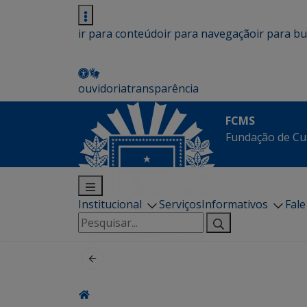
ir para conteúdo
ir para navegação
ir para b
ouvidoria
transparência
FCMS
Fundação de Cu
Institucional
Serviços
Informativos
Fal
Pesquisar
por: