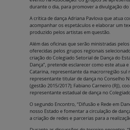
durante o dia, para promover a divulgação do
A crítica de dança Adriana Pavlova que atua com
acompanhar os espetáculos e elaborar um texto
produzido pelos artistas em questão.
Além das oficinas que serão ministradas pelo
oferecidas pelos grupos regionais seleciona
criação do Colegiado Setorial de Dança do Est
Dança”, pretende esclarecer como este atua e 
Catarina, representante da macrorregião sul 
representante titular de dança no Conselho Nac
(gestão 2015/2017); Fabiano Carneiro (RJ), c
representante estadual de dança no Colegiado
O segundo Encontro, “Difusão e Rede em Dança
nosso Estado e fomentar a circulação de dança 
a criação de redes e parcerias para a realizaç
Durante as discussões do terceiro encontro, 