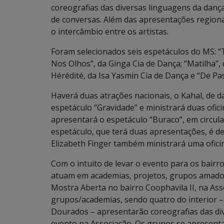
coreografias das diversas linguagens da dança,
de conversas. Além das apresentações region
o intercâmbio entre os artistas.
Foram selecionados seis espetáculos do MS: 
Nos Olhos”, da Ginga Cia de Dança; “Matilha”,
Hérédité, da Isa Yasmin Cia de Dança e “De P
Haverá duas atrações nacionais, o Kahal, de da
espetáculo “Gravidade” e ministrará duas ofici
apresentará o espetáculo “Buraco”, em circul
espetáculo, que terá duas apresentações, é de
Elizabeth Finger também ministrará uma ofici
Com o intuito de levar o evento para os bair
atuam em academias, projetos, grupos amador
Mostra Aberta no bairro Coophavila II, na As
grupos/academias, sendo quatro do interior 
Dourados – apresentarão coreografias das div
evento na Associação. Os grupos se apresent