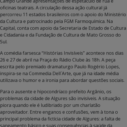
Campo Grande apresentações de espetáculo de rua e
oficinas teatrais. A circulação dessa ação cultural já
percorreu 11 estados brasileiros com o apoio do Ministério
da Cultura e patrocinado pela FGM Farmoquímica. Na
Capital, conta com apoio da Secretaria de Estado de Cultura
e Cidadania e da Fundação de Cultura de Mato Grosso do
Sul.
A comédia farsesca “Histórias Invisíveis” acontece nos dias
26 e 27 de abril na Praça do Rádio Clube às 18h. A peça
escrita pelo premiado dramaturgo Paulo Rogério Lopes,
inspira-se na Commedia Dell´Arte, que já na idade média
utilizava o humor e a ironia para abordar questões sociais.
Para o ausente e hipocondríaco prefeito Argânio, os
problemas da cidade de Algures são invisíveis. A situação
piora quando ele é ludibriado por um charlatão
aproveitador. Entre enganos e confusões, vem à tona o
principal problema da fictícia cidade de Algures: a falta de
saneamento básico e suas consequências à saúde da