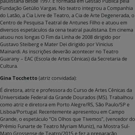
paulistana desde 1997. É formada em Gestão Pública pela
Fundação Getúlio Vargas. No teatro integrou a Companhia
do Latão, a Cia Livre de Teatro, a Cia de Arte Degenerada, o
Centro de Pesquisa Teatral de Antunes Filho e atuou em
diversos espetáculos da cena teatral paulistana. Em cinema
atuou nos longas O Fim da Linha de 2008 dirigido por
Gustavo Steiberg e Mater Dei dirigido por Vinicius
Mainardi. As inscrições deverão acontecer no Teatro
Guarany – EAC (Escola de Artes Cênicas) da Secretaria de
Cultura.
Gina Tocchetto
(atriz convidada):
É diretora, atriz e professora do Curso de Artes Cênicas da
Universidade Federal da Grande Dourados (MS). Trabalhou
como atriz e diretora em Porto Alegre/RS, São Paulo/SP e
Lisboa/Portugal. Recentemente apresentou em Campo
Grande, o espetáculo “Os Olhos que Tivemos”, (vencedor do
Prêmio Funarte de Teatro Myriam Muniz), na Mostra Sul-
Mato Grossense de Teatro/2015 e fez a preparação