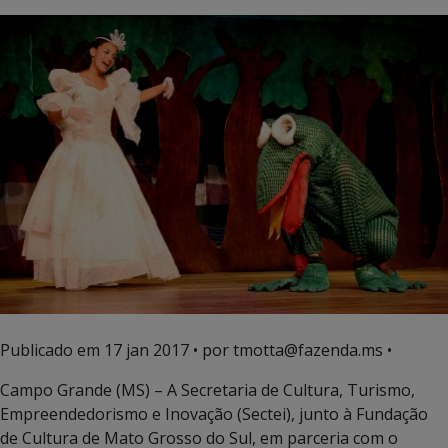
Publicado em
17 jan 2017
• por tmotta@fazenda.ms •
Campo Grande (MS) – A Secretaria de Cultura, Turismo,
Empreendedorismo e Inovação (Sectei), junto à Fundação
de Cultura de Mato Grosso do Sul, em parceria com o