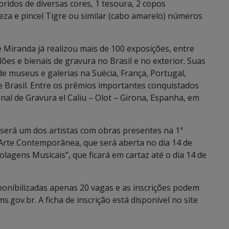
oridos de diversas cores, 1 tesoura, 2 copos
eza e pincel Tigre ou similar (cabo amarelo) números
e Miranda já realizou mais de 100 exposições, entre
alões e bienais de gravura no Brasil e no exterior. Suas
 museus e galerias na Suécia, França, Portugal,
e Brasil. Entre os prêmios importantes conquistados
onal de Gravura el Caliu – Olot – Girona, Espanha, em
será um dos artistas com obras presentes na 1ª
rte Contemporânea, que será aberta no dia 14 de
olagens Musicais”, que ficará em cartaz até o dia 14 de
ponibilizadas apenas 20 vagas e as inscrições podem
.gov.br. A ficha de inscrição está disponível no site