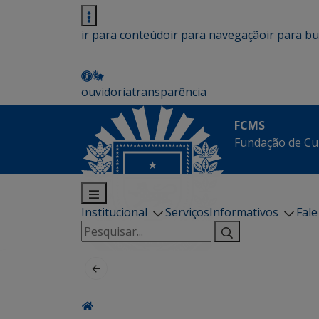
ir para conteúdo
ir para navegação
ir para b
ouvidoria
transparência
FCMS
Fundação de Cu
Institucional
Serviços
Informativos
Fal
Pesquisar
por: