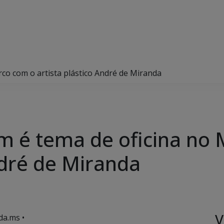
co com o artista plástico André de Miranda
m é tema de oficina no
ndré de Miranda
V
da.ms •