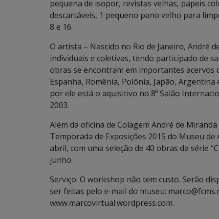
pequena de isopor, revistas velhas, papeis col
descartáveis, 1 pequeno pano velho para limp
8 e 16.
O artista – Nascido no Rio de Janeiro, André d
individuais e coletivas, tendo participado de s
obras se encontram em importantes acervos de
Espanha, Romênia, Polônia, Japão, Argentina 
por ele está o aquisitivo no 8º Salão Internaci
2003.
Além da oficina de Colagem André de Miranda 
Temporada de Exposições 2015 do Museu de A
abril, com uma seleção de 40 obras da série “C
junho.
Serviço: O workshop não tem custo. Serão dis
ser feitas pelo e-mail do museu: marco@fcms.ms
www.marcovirtual.wordpress.com.