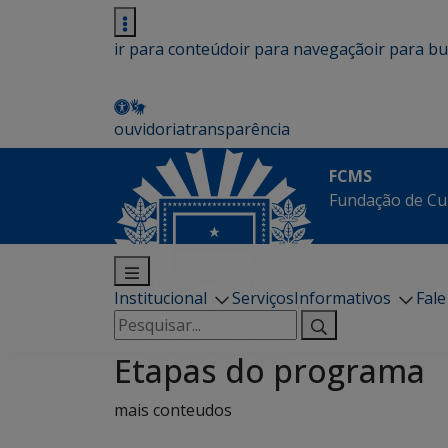
ir para conteúdo
ir para navegação
ir para b
ouvidoria
transparência
FCMS
Fundação de Cu
Institucional
Serviços
Informativos
Fal
Pesquisar
por:
Etapas do programa
mais conteudos