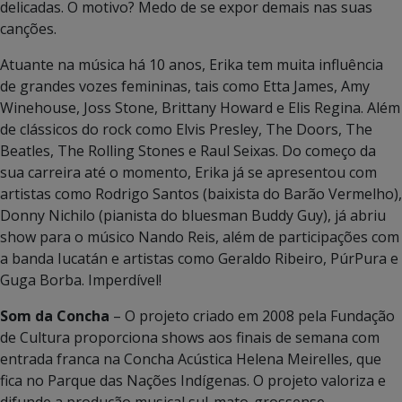
delicadas. O motivo? Medo de se expor demais nas suas
canções.
Atuante na música há 10 anos, Erika tem muita influência
de grandes vozes femininas, tais como Etta James, Amy
Winehouse, Joss Stone, Brittany Howard e Elis Regina. Além
de clássicos do rock como Elvis Presley, The Doors, The
Beatles, The Rolling Stones e Raul Seixas. Do começo da
sua carreira até o momento, Erika já se apresentou com
artistas como Rodrigo Santos (baixista do Barão Vermelho),
Donny Nichilo (pianista do bluesman Buddy Guy), já abriu
show para o músico Nando Reis, além de participações com
a banda Iucatán e artistas como Geraldo Ribeiro, PúrPura e
Guga Borba. Imperdível!
Som da Concha
– O projeto criado em 2008 pela Fundação
de Cultura proporciona shows aos finais de semana com
entrada franca na Concha Acústica Helena Meirelles, que
fica no Parque das Nações Indígenas. O projeto valoriza e
difunde a produção musical sul-mato-grossense,