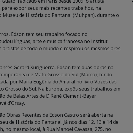
Guató, radicado em Paris desde 2009, o artista
a para expor seus mais recentes trabalhos, na
o Museu de História do Pantanal (Muhpan), durante o
rros, Edson tem seu trabalho focado no
udou línguas, arte e música francesa no Institut
m artistas de todo o mundo e respirou os mesmos ares
francês Gerard Xuriguerra, Edson tem duas obras na
emporânea de Mato Grosso do Sul (Marco), tendo
latada por Maria Eugênia do Amaral no livro Vozes das
ato Grosso do Sul. Na Europa, expôs seus trabalhos em
alão de Belas Artes de D’René Clement-Bayer
vé d’Orsay.
ição Obras Recentes de Edson Castro será aberta na
eu de História do Pantanal. Já nos dias 12, 13 e 14 de
h, no mesmo local, à Rua Manoel Cavassa, 275, no