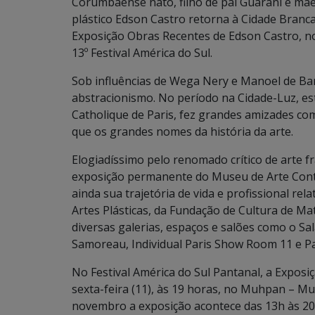
Corumbaense nato, filho de pai Guarani e mãe 
plástico Edson Castro retorna à Cidade Branc
Exposição Obras Recentes de Edson Castro, n
13º Festival América do Sul.
Sob influências de Wega Nery e Manoel de Ba
abstracionismo. No período na Cidade-Luz, est
Catholique de Paris, fez grandes amizades co
que os grandes nomes da história da arte.
Elogiadíssimo pelo renomado crítico de arte 
exposição permanente do Museu de Arte Cont
ainda sua trajetória de vida e profissional re
Artes Plásticas, da Fundação de Cultura de M
diversas galerias, espaços e salões como o S
Samoreau, Individual Paris Show Room 11 e Pa
No Festival América do Sul Pantanal, a Expos
sexta-feira (11), às 19 horas, no Muhpan – Mus
novembro a exposição acontece das 13h às 20