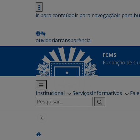
ir para conteúdo
ir para navegação
ir para b
ouvidoria
transparência
FCMS
Fundação de Cu
Institucional
Serviços
Informativos
Fal
Pesquisar
por: