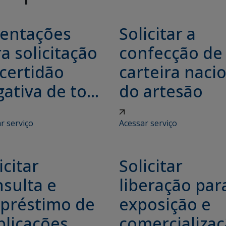
ientações
Solicitar a
a solicitação
confecção de
certidão
carteira naci
ativa de to...
do artesão
r serviço
Acessar serviço
icitar
Solicitar
sulta e
liberação par
préstimo de
exposição e
licações,
comercializa