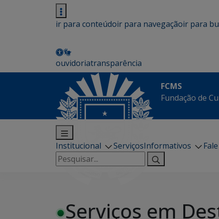
ir para conteúdo
ir para navegação
ir para b
ouvidoria
transparência
FCMS
Fundação de Cu
Institucional
Serviços
Informativos
Fal
Pesquisar
por:
Serviços em Des