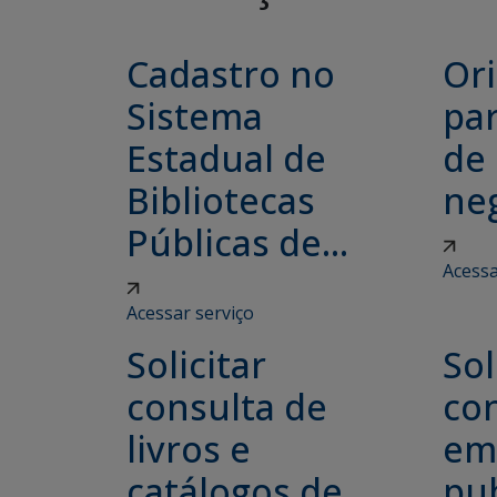
Cadastro no
Or
Sistema
par
Estadual de
de 
Bibliotecas
neg
Públicas de...
Acessa
Acessar serviço
Solicitar
Sol
consulta de
con
livros e
em
catálogos de
pub