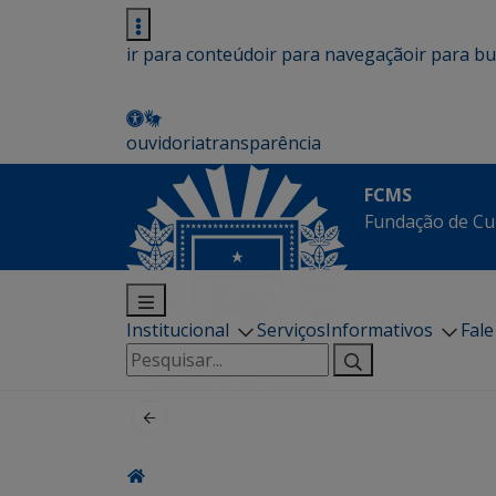
ir para conteúdo
ir para navegação
ir para b
ouvidoria
transparência
FCMS
Fundação de Cu
Institucional
Serviços
Informativos
Fal
Pesquisar
por: