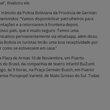
l”, finalizou ele.
trânsito da Polícia Boliviana da Província de Germán
benvindos: “Vamos disponibilizar patrulheiros para
entações e a retornarem à fronteira depois.
 nosso país, que é muito seguro. Temos uma
municamos permanentemente via whatsapp, além disso,
da Bolívia os turistas terão uma boa receptividade por
ir como se estivessem em casa.”
na Plaza de Armas 10 de Noviembre, em Puerto
s do Brasil, da companhia de teatro infantil BuZum!,
ngo, às 9 horas, na Praça Germán Busch, em Puerto
rcense Poropopó Varieté, de Mato Grosso do Sul. Todas