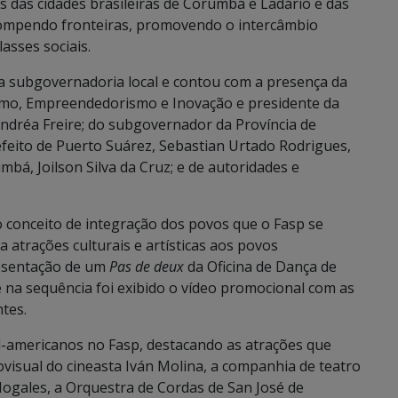
s das cidades brasileiras de Corumbá e Ladário e das
 rompendo fronteiras, promovendo o intercâmbio
asses sociais.
a subgovernadoria local e contou com a presença da
ismo, Empreendedorismo e Inovação e presidente da
ndréa Freire; do subgovernador da Província de
efeito de Puerto Suárez, Sebastian Urtado Rodrigues,
bá, Joilson Silva da Cruz; e de autoridades e
 conceito de integração dos povos que o Fasp se
atrações culturais e artísticas aos povos
resentação de um
Pas de deux
da Oficina de Dança de
 na sequência foi exibido o vídeo promocional com as
tes.
ul-americanos no Fasp, destacando as atrações que
iovisual do cineasta Iván Molina, a companhia de teatro
 Nogales, a Orquestra de Cordas de San José de