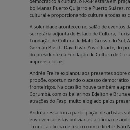
democrático à cultura, o FASP estará em praça
bolivianas Puerto Quijarro e Puerto Suárez,
cultural e proporcionando cultura a todas as cl
A solenidade aconteceu no salão de eventos d
secretária adjunta de Estado de Cultura, Tur
Fundação de Cultura de Mato Grosso do Sul, A
Germán Busch, David Iván Yovio Iriarte; do pr
do presidente da Fundação de Cultura de Corum
imprensa locais.
Andréa Freire explanou aos presentes sobre o
propõe, oportunizando o acesso democrático a 
fronteiriços. Na ocasião houve também a ap
Corumbá, com os bailarinos Edelton e Bruna e
atrações do Fasp, muito elogiado pelos presen
Andréa ressaltou a participação de artistas s
envolvem artistas bolivianos: a oficina de aud
Trono, a oficina de teatro com o diretor Iván