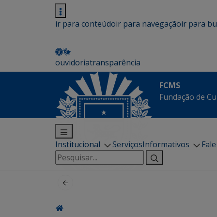
ir para conteúdo
ir para navegação
ir para b
ouvidoria
transparência
FCMS
Fundação de Cu
Institucional
Serviços
Informativos
Fal
Pesquisar
por: