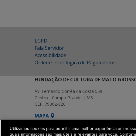
LGPD
Fala Servidor
Acessibilidade
Ordem Cronológica de Pagamentos
FUNDAÇÃO DE CULTURA DE MATO GROSSO
Av. Fernando Corrêa da Costa 559
Centro - Campo Grande | MS
CEP: 79002-820
MAPA
SETDIG | Secretaria-Executiva de Transf
Utilizamos cookies para permitir uma melhor experiência em noss
quais informações são mais úteis e relevantes para você. Confor