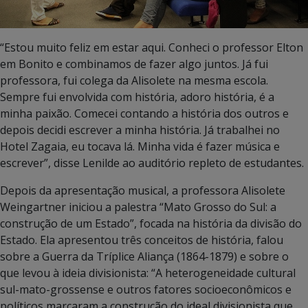
“Estou muito feliz em estar aqui. Conheci o professor Elton
em Bonito e combinamos de fazer algo juntos. Já fui
professora, fui colega da Alisolete na mesma escola.
Sempre fui envolvida com história, adoro história, é a
minha paixão. Comecei contando a história dos outros e
depois decidi escrever a minha história. Já trabalhei no
Hotel Zagaia, eu tocava lá. Minha vida é fazer música e
escrever”, disse Lenilde ao auditório repleto de estudantes.
Depois da apresentação musical, a professora Alisolete
Weingartner iniciou a palestra “Mato Grosso do Sul: a
construção de um Estado”, focada na história da divisão do
Estado. Ela apresentou três conceitos de história, falou
sobre a Guerra da Tríplice Aliança (1864-1879) e sobre o
que levou à ideia divisionista: “A heterogeneidade cultural
sul-mato-grossense e outros fatores socioeconômicos e
políticos marcaram a construção do ideal divisionista que