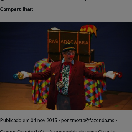
Compartilhar:
Publicado em
04 nov 2015
• por tmotta@fazenda.ms •
Campo Grande (MS) – A companhia circense Circo Le