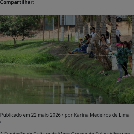
Compartilhar:
Publicado em
22 maio 2026
• por Karina Medeiros de Lima
•
A Fundação de Cultura de Mato Grosso do Sul publicou no