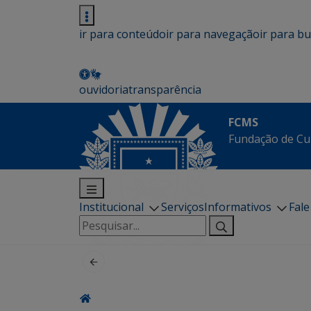
ir para conteúdo
ir para navegação
ir para b
ouvidoria
transparência
FCMS
Fundação de Cu
Institucional
Serviços
Informativos
Fal
Pesquisar
por: