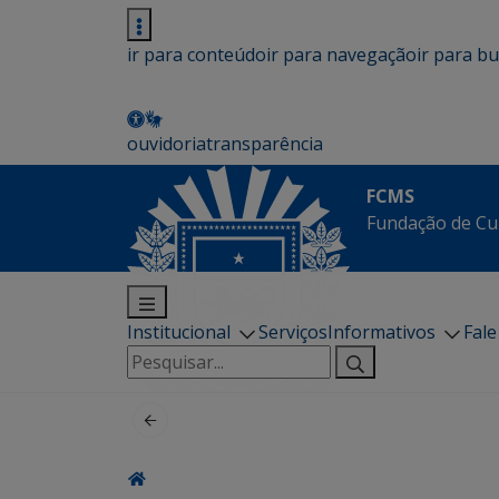
ir para conteúdo
ir para navegação
ir para b
ouvidoria
transparência
FCMS
Fundação de Cu
Institucional
Serviços
Informativos
Fal
Pesquisar
por: