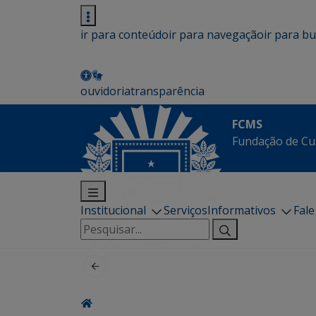
ir para conteúdo
ir para navegação
ir para b
ouvidoria
transparência
FCMS
Fundação de Cu
Institucional
Serviços
Informativos
Fal
Pesquisar
por: