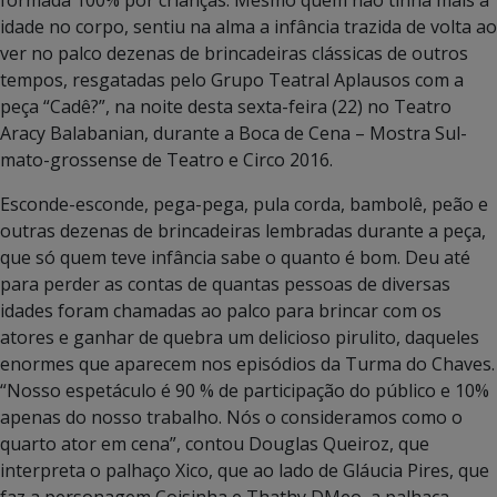
idade no corpo, sentiu na alma a infância trazida de volta ao
ver no palco dezenas de brincadeiras clássicas de outros
tempos, resgatadas pelo Grupo Teatral Aplausos com a
peça “Cadê?”, na noite desta sexta-feira (22) no Teatro
Aracy Balabanian, durante a Boca de Cena – Mostra Sul-
mato-grossense de Teatro e Circo 2016.
Esconde-esconde, pega-pega, pula corda, bambolê, peão e
outras dezenas de brincadeiras lembradas durante a peça,
que só quem teve infância sabe o quanto é bom. Deu até
para perder as contas de quantas pessoas de diversas
idades foram chamadas ao palco para brincar com os
atores e ganhar de quebra um delicioso pirulito, daqueles
enormes que aparecem nos episódios da Turma do Chaves.
“Nosso espetáculo é 90 % de participação do público e 10%
apenas do nosso trabalho. Nós o consideramos como o
quarto ator em cena”, contou Douglas Queiroz, que
interpreta o palhaço Xico, que ao lado de Gláucia Pires, que
faz a personagem Coisinha e Thathy DMeo, a palhaça