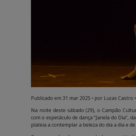
Publicado em
31 mar 2025
• por Lucas Castro •
Na noite deste sábado (29), o Campão Cultu
com o espetáculo de dança “Janela do Dia”, d
plateia a contemplar a beleza do dia a dia e 