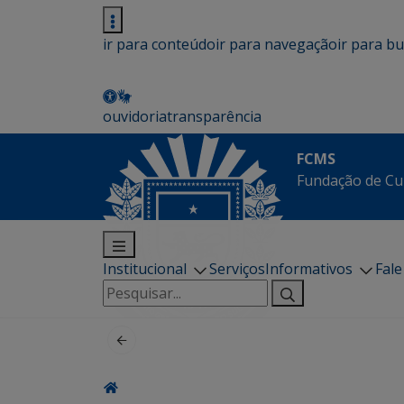
ir para conteúdo
ir para navegação
ir para b
ouvidoria
transparência
FCMS
Fundação de Cu
Institucional
Serviços
Informativos
Fal
Pesquisar
por: