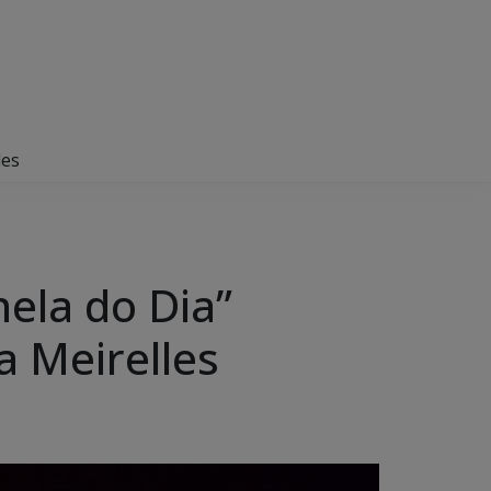
les
nela do Dia”
a Meirelles