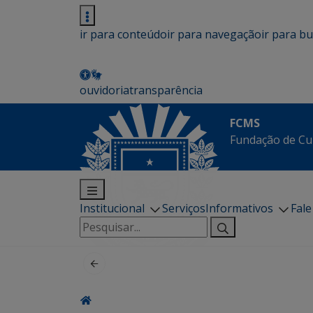
ir para conteúdo
ir para navegação
ir para b
ouvidoria
transparência
FCMS
Fundação de Cu
Institucional
Serviços
Informativos
Fal
Pesquisar
por: