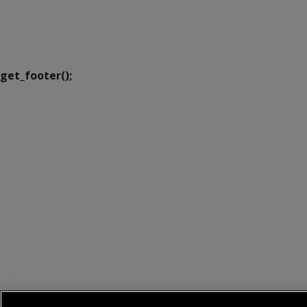
SETDIG | Secretaria-
Executiva de
Transformação Digital
get_footer();