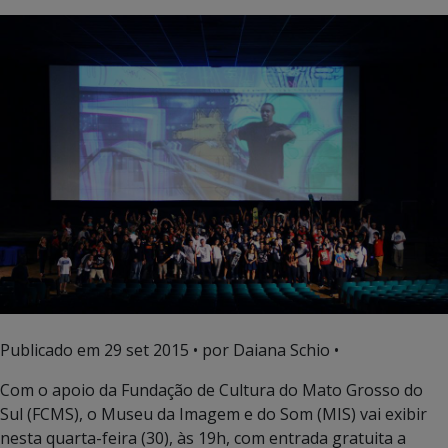
Publicado em
29 set 2015
• por Daiana Schio •
Com o apoio da Fundação de Cultura do Mato Grosso do
Sul (FCMS), o Museu da Imagem e do Som (MIS) vai exibir
nesta quarta-feira (30), às 19h, com entrada gratuita a