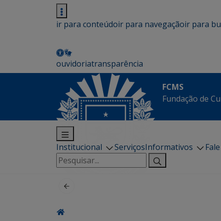
ir para conteúdo
ir para navegação
ir para b
ouvidoria
transparência
FCMS
Fundação de Cu
Institucional
Serviços
Informativos
Fal
Pesquisar
por: