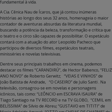
fundamental à vida.
A Cia. Cênica Nau de Ícaros, que já contou inúmeras
histórias ao longo dos seus 32 anos, homenageia o maior
contador de aventuras absurdas da literatura mundial,
buscando a potência da beleza, transformação e crítica que
o teatro e o circo são capazes de possibilitar. O espetáculo
contará com a atuação do ator Leopoldo Pacheco que
participou de diversos filmes, espetáculos teatrais,
minisséries e novelas televisivas.
Dentre seus principais trabalhos em cinema, podemos
destacar os filmes “CARANDIRÚ”, de Hector Babenco, “FELIZ
ANO NOVO” de Roberto Gerwitz; “VEIAS E VINHOS” de
João Batista de Andrade, “O CASEIRO” de Julio Santi . Na
televisão, consagrou-se em novelas e personagens
icônicos, tais como: “LEÔNCIO em ESCRAVA ISAURA” de
Tiago Santiago na TV RECORD e na TV GLOBO, “CEMIL em
BELÍSSIMA” de Silvio de Abreu; “GUSTAVO em TITITI” de
Maria Adelaide Amaral; “OTTO em CHEIAS DE CHARME” de