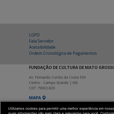
LGPD
Fala Servidor
Acessibilidade
Ordem Cronológica de Pagamentos
FUNDAÇÃO DE CULTURA DE MATO GROSSO
Av. Fernando Corrêa da Costa 559
Centro - Campo Grande | MS
CEP: 79002-820
MAPA
SETDIG | Secretaria-Executiva de Transf
Utilizamos cookies para permitir uma melhor experiência em noss
quais informações são mais úteis e relevantes para você. Confor