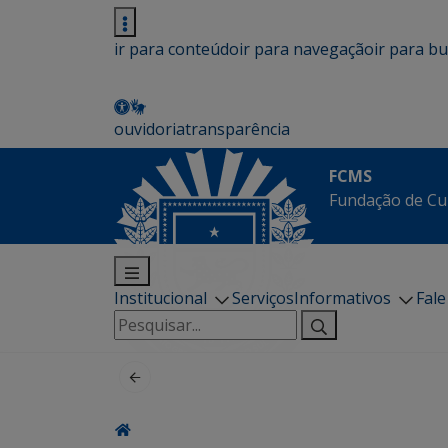
ir para conteúdo
ir para navegação
ir para b
ouvidoria
transparência
FCMS
Fundação de Cu
Institucional
Serviços
Informativos
Fal
Pesquisar
por: