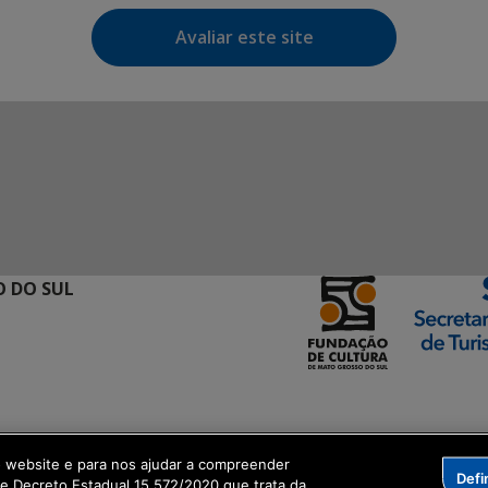
Avaliar este site
 DO SUL
ormação Digital
o website e para nos ajudar a compreender
Defi
me Decreto Estadual 15.572/2020 que trata da