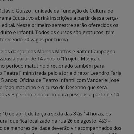
ctávio Guizzo , unidade da Fundação de Cultura de
ma Educativo abrirá inscrições a partir dessa terça-
e edital. Nesse primeiro semestre serão oferecidos os
ulto e infantil. Todos os cursos são gratuitos, têm
o oferecendo 20 vagas por turma.
pelos dançarinos Marcos Mattos e Ralfer Campagna
oas a partir de 14 anos; o “Projeto Música e
 no período matutino direcionado também para
ão Teatral” ministrada pelo ator e diretor Leandro Faria
5 anos; Oficina de Teatro Infantil com Vanderlei José
período matutino e o curso de Desenho que será
odos vespertino e noturno para pessoas a partir de 14
 10 de abril, de terça a sexta das 8 às 14 horas, os
ural que fica localizado na rua 26 de agosto, 453 –
aso de menores de idade deverão vir acompanhados dos