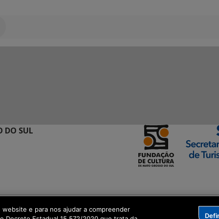
 DO SUL
ormação Digital
o website e para nos ajudar a compreender
Defi
me Decreto Estadual 15.572/2020 que trata da