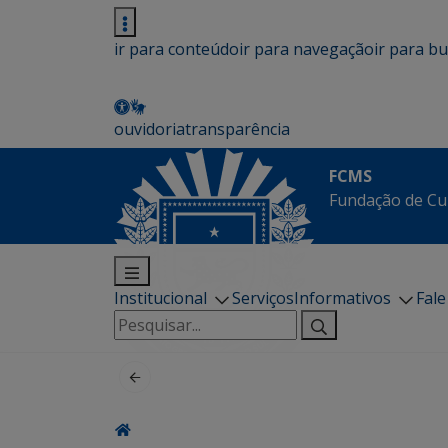
ir para conteúdo
ir para navegação
ir para b
ouvidoria
transparência
FCMS
Fundação de Cu
Institucional
Serviços
Informativos
Fal
Pesquisar
por: