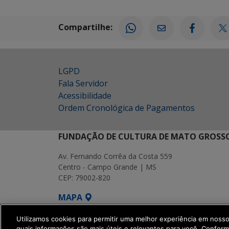
Compartilhe:
LGPD
Fala Servidor
Acessibilidade
Ordem Cronológica de Pagamentos
FUNDAÇÃO DE CULTURA DE MATO GROSSO
Av. Fernando Corrêa da Costa 559
Centro - Campo Grande | MS
CEP: 79002-820
MAPA
SETDIG | Secretaria-Executiva de Transf
Utilizamos cookies para permitir uma melhor experiência em noss
quais informações são mais úteis e relevantes para você. Confor