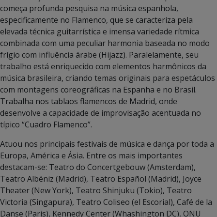
começa profunda pesquisa na música espanhola,
especificamente no Flamenco, que se caracteriza pela
elevada técnica guitarrística e imensa variedade rítmica
combinada com uma peculiar harmonia baseada no modo
frígio com infl­uência árabe (Hijazz). Paralelamente, seu
trabalho está enriquecido com elementos harmônicos da
música brasileira, criando temas originais para espetáculos
com montagens coreográficas na Espanha e no Brasil.
Trabalha nos tablaos ­flamencos de Madrid, onde
desenvolve a capacidade de improvisação acentuada no
típico “Cuadro Flamenco”.
Atuou nos principais festivais de música e dança por toda a
Europa, América e Ásia. Entre os mais importantes
destacam-se: Teatro do Concertgebouw (Amsterdam),
Teatro Albéniz (Madrid), Teatro Español (Madrid), Joyce
Theater (New York), Teatro Shinjuku (Tokio), Teatro
Victoria (Singapura), Teatro Coliseo (el Escorial), Café de la
Danse (Paris), Kennedy Center (Whashington DC), ONU