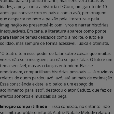
Voltada para o público infantil, mas sensível a todas as
idades, a peça conta a história de Guto, um garoto de 10
anos que convive com os pais e com o avô, personagem
que desperta no neto a paixão pela literatura e pela
imaginação ao presenteá-lo com livros e narrar histórias
inesquecíveis. Em cena, a literatura aparece como ponte
para falar de temas delicados como a morte, o luto e a
solidão, mas sempre de forma acessível, lúdica e otimista.
“O teatro tem esse poder de falar sobre coisas que muitas
vezes não se conseguem, ou não se quer falar. O luto é um
tema sensível, mas as crianças entendem. Elas se
emocionam, compartilham histórias pessoais — já ouvimos
relatos de quem perdeu avô, avó, até animais de estimação.
Essa consciência existe, e o palco é um espaço de
acolhimento para isso”, destacou o ator Cadutz, que fez os
efeitos sonoros e musicais da peça.
Emoção compartilhada
– Essa conexão, no entanto, não
se limita ao público infantil. A atriz Natalie Melody relatou