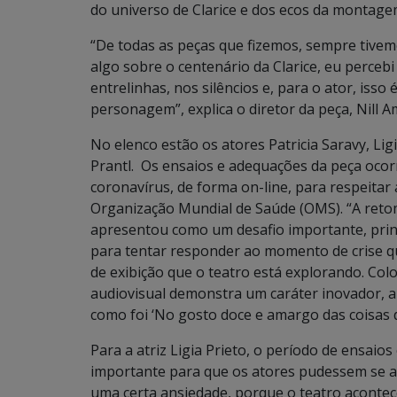
do universo de Clarice e dos ecos da montage
“De todas as peças que fizemos, sempre tivemo
algo sobre o centenário da Clarice, eu percebi
entrelinhas, nos silêncios e, para o ator, iss
personagem”, explica o diretor da peça, Nill A
No elenco estão os atores Patricia Saravy, Li
Prantl. Os ensaios e adequações da peça oco
coronavírus, de forma on-line, para respeitar
Organização Mundial de Saúde (OMS). “A retoma
apresentou como um desafio importante, prin
para tentar responder ao momento de crise q
de exibição que o teatro está explorando. Col
audiovisual demonstra um caráter inovador, al
como foi ‘No gosto doce e amargo das coisas d
Para a atriz Ligia Prieto, o período de ensaio
importante para que os atores pudessem se ap
uma certa ansiedade, porque o teatro aconte