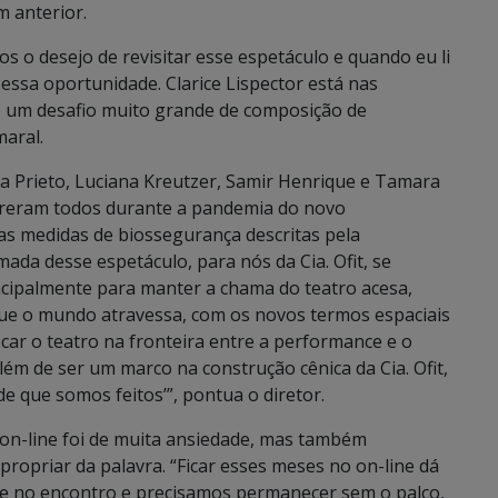
m anterior.
s o desejo de revisitar esse espetáculo e quando eu li
 essa oportunidade. Clarice Lispector está nas
o é um desafio muito grande de composição de
maral.
gia Prieto, Luciana Kreutzer, Samir Henrique e Tamara
rreram todos durante a pandemia do novo
 as medidas de biossegurança descritas pela
da desse espetáculo, para nós da Cia. Ofit, se
cipalmente para manter a chama do teatro acesa,
ue o mundo atravessa, com os novos termos espaciais
ocar o teatro na fronteira entre a performance e o
ém de ser um marco na construção cênica da Cia. Ofit,
e que somos feitos’”, pontua o diretor.
s on-line foi de muita ansiedade, mas também
ropriar da palavra. “Ficar esses meses no on-line dá
ce no encontro e precisamos permanecer sem o palco,