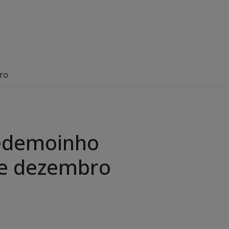
bro
 redemoinho
de dezembro