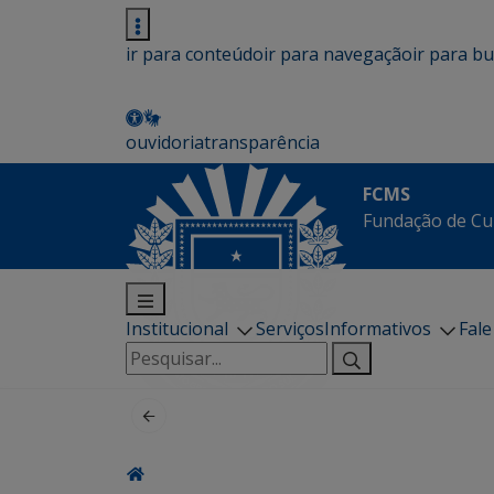
ir para conteúdo
ir para navegação
ir para b
ouvidoria
transparência
FCMS
Fundação de Cu
Institucional
Serviços
Informativos
Fal
Pesquisar
por: