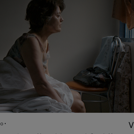
V
o •