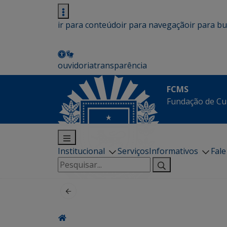
ir para conteúdo
ir para navegação
ir para b
ouvidoria
transparência
FCMS
Fundação de Cu
Institucional
Serviços
Informativos
Fal
Pesquisar
por: