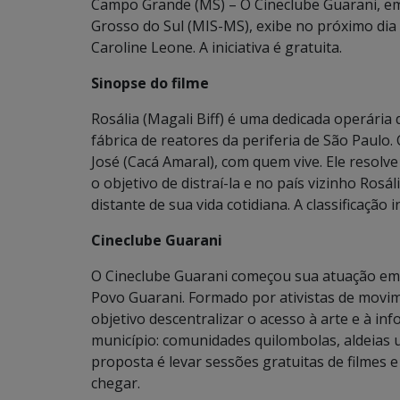
Campo Grande (MS) – O Cineclube Guarani, e
Grosso do Sul (MIS-MS), exibe no próximo dia 2
Caroline Leone. A iniciativa é gratuita.
Sinopse do filme
Rosália (Magali Biff) é uma dedicada operária
fábrica de reatores da periferia de São Paulo.
José (Cacá Amaral), com quem vive. Ele resolv
o objetivo de distraí-la e no país vizinho Ros
distante de sua vida cotidiana. A classificação i
Cineclube Guarani
O Cineclube Guarani começou sua atuação e
Povo Guarani. Formado por ativistas de movi
objetivo descentralizar o acesso à arte e à in
município: comunidades quilombolas, aldeias u
proposta é levar sessões gratuitas de filmes
chegar.