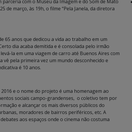
m parceria com o Museu da Imagem e do Som de Mato
5 de março, às 19h, o filme “Pela Janela, da diretora
 de 65 anos que dedicou a vida ao trabalho em um
 Certo dia acaba demitida e é consolada pelo irmão
e levá-la em uma viagem de carro até Buenos Aires com
ália vê pela primeira vez um mundo desconhecido e
ndicativa é 10 anos.
m 2016 e o nome do projeto é uma homenagem ao
mentos sociais campo-grandenses, o coletivo tem por
formação e alcançar os mais diversos públicos do
rbanas, moradores de bairros periféricos, etc. A
 e debates aos espaços onde o cinema não costuma