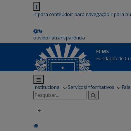
ir para conteúdo
ir para navegação
ir para b
ouvidoria
transparência
FCMS
Fundação de Cu
Institucional
Serviços
Informativos
Fal
Pesquisar
por: