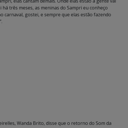
mpri, elas cantam demais. Onde elas estão a gente vai
i há três meses, as meninas do Sampri eu conheço
no carnaval, gostei, e sempre que elas estão fazendo
”.
relles, Wanda Brito, disse que o retorno do Som da