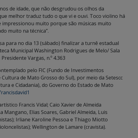
anos de idade, que não desgrudou os olhos da
 que melhor traduz tudo o que vi e ouvi. Toco violino há
 me impressionou muito porque são músicas muito
ndo muito na técnica”.
 para no dia 13 (sábado) finalizar a turnê estadual
oteca Municipal Washington Rodrigues de Melo/ Sala
Presidente Vargas, n.º 4.363
contemplado pelo FIC (Fundo de Investimentos
 Cultura de Mato Grosso do Sul), por meio da Setescc
ltura e Cidadania), do Governo do Estado de Mato
rancisdavid1
tístico Francis Vidal; Caio Xavier de Almeida
ana Mangano, Elias Soares, Gabriel Almeida, Luis
istas); Irliane Karoline Pessoa e Thiago Miotto
violoncelistas); Wellington de Lamare (cravista).