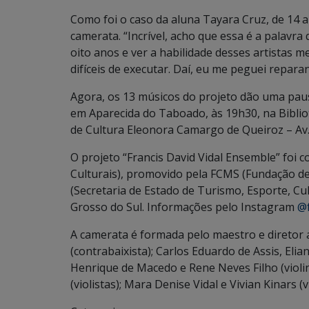
Como foi o caso da aluna Tayara Cruz, de 14 
camerata. “Incrível, acho que essa é a palavra
oito anos e ver a habilidade desses artistas
difíceis de executar. Daí, eu me peguei repara
Agora, os 13 músicos do projeto dão uma pausa
em Aparecida do Taboado, às 19h30, na Bibli
de Cultura Eleonora Camargo de Queiroz – Av. 
O projeto “Francis David Vidal Ensemble” foi 
Culturais), promovido pela FCMS (Fundação de
(Secretaria de Estado de Turismo, Esporte, Cu
Grosso do Sul. Informações pelo Instagram
@f
A camerata é formada pelo maestro e diretor ar
(contrabaixista); Carlos Eduardo de Assis, Eli
Henrique de Macedo e Rene Neves Filho (violin
(violistas); Mara Denise Vidal e Vivian Kinars (