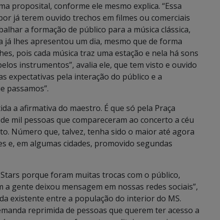
rma proposital, conforme ele mesmo explica. “Essa
por já terem ouvido trechos em filmes ou comerciais
balhar a formação de público para a música clássica,
da já lhes apresentou um dia, mesmo que de forma
hes, pois cada música traz uma estação e nela há sons
pelos instrumentos”, avalia ele, que tem visto e ouvido
s expectativas pela interação do público e a
ue passamos”.
da a afirmativa do maestro. É que só pela Praça
s de mil pessoas que compareceram ao concerto a céu
o. Número que, talvez, tenha sido o maior até agora
es e, em algumas cidades, promovido segundas
Stars porque foram muitas trocas com o público,
om a gente deixou mensagem em nossas redes sociais”,
da existente entre a população do interior do MS.
manda reprimida de pessoas que querem ter acesso a