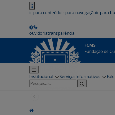
ir para conteúdo
ir para navegação
ir para b
ouvidoria
transparência
FCMS
Fundação de Cu
Institucional
Serviços
Informativos
Fal
Pesquisar
por: