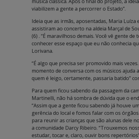
música clássica. Após o final do projeto, a id
viabilizem a gente a percorrer o Estado”.
Ideia que as irmãs, aposentadas, Maria Luíza
assistiram ao concerto na aldeia Marçal de 
(6) . “É maravilhoso demais. Você vê gente de t
conhecer esse espaço que eu não conhecia que
Lorivana.
“É algo que precisa ser promovido mais vezes.
momento de conversa com os músicos ajuda a
quem é leigo, certamente, passaria batido” co
Para quem ficou sabendo da passagem da cam
Martinelli, não há sombra de dúvida que o end
“Assim que a gente ficou sabendo já houve um
gerência do local e fomos falar com os órgãos
para reunir as crianças que são alunas dele no
a comunidade Darcy Ribeiro. “Trouxemos nos
estudar, tocar e, claro, ouvir bons repertórios”