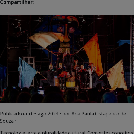
Compartilhar:
Publicado em
03 ago 2023
• por Ana Paula Ostapenco de
Souza •
Tecnologia, arte e pluralidade cultural. Com estes conceitos