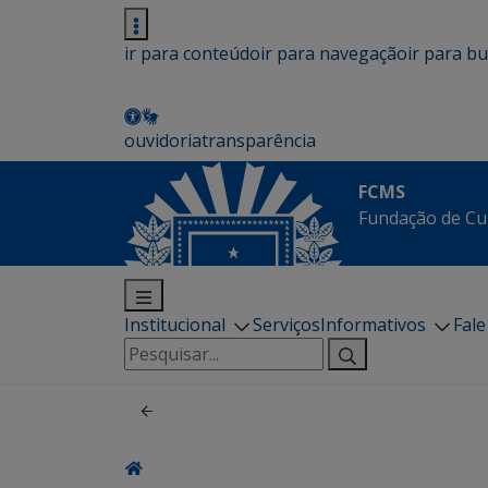
ir para conteúdo
ir para navegação
ir para b
ouvidoria
transparência
FCMS
Fundação de Cu
Institucional
Serviços
Informativos
Fal
Pesquisar
por: