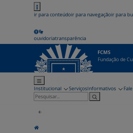
ir para conteúdo
ir para navegação
ir para b
ouvidoria
transparência
FCMS
Fundação de Cu
Institucional
Serviços
Informativos
Fal
Pesquisar
por: