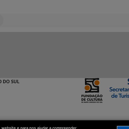
 DO SUL
ormação Digital
o website e para nos ajudar a compreender