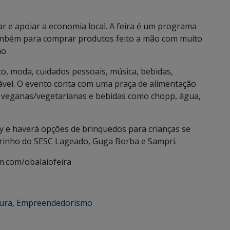
r e apoiar a economia local. A feira é um programa
 também para comprar produtos feito a mão com muito
o.
to, moda, cuidados pessoais, música, bebidas,
ável. O evento conta com uma praça de alimentação
s veganas/vegetarianas e bebidas como chopp, água,
ly e haverá opções de brinquedos para crianças se
orinho do SESC Lageado, Guga Borba e Sampri.
m.com/obalaiofeira
ura
,
Empreendedorismo