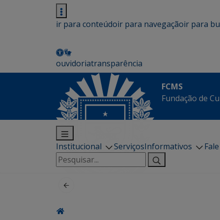
ir para conteúdo
ir para navegação
ir para b
ouvidoria
transparência
FCMS
Fundação de Cu
Institucional
Serviços
Informativos
Fal
Pesquisar
por: