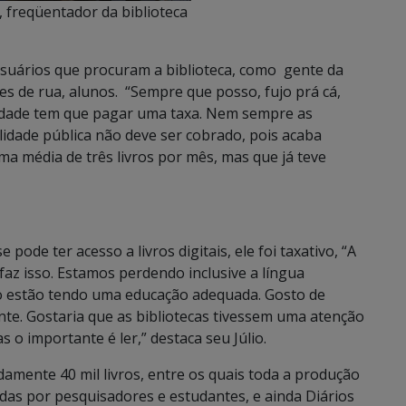
o, freqüentador da biblioteca
 usuários que procuram a biblioteca, como gente da
es de rua, alunos. “Sempre que posso, fujo prá cá,
cidade tem que pagar uma taxa. Nem sempre as
ilidade pública não deve ser cobrado, pois acaba
 uma média de três livros por mês, mas que já teve
pode ter acesso a livros digitais, ele foi taxativo, “A
t faz isso. Estamos perdendo inclusive a língua
o estão tendo uma educação adequada. Gosto de
tante. Gostaria que as bibliotecas tivessem uma atenção
 o importante é ler,” destaca seu Júlio.
amente 40 mil livros, entre os quais toda a produção
adas por pesquisadores e estudantes, e ainda Diários