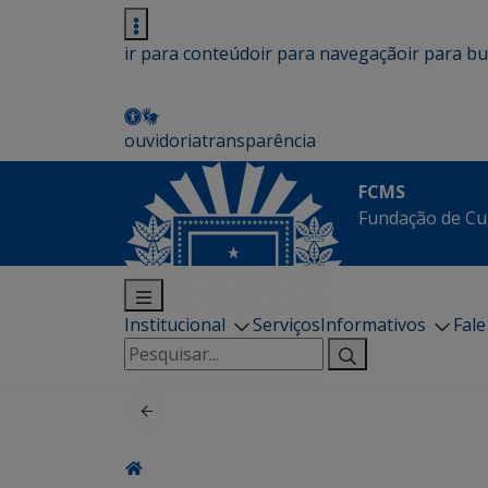
ir para conteúdo
ir para navegação
ir para b
ouvidoria
transparência
FCMS
Fundação de Cu
Institucional
Serviços
Informativos
Fal
Pesquisar
por: