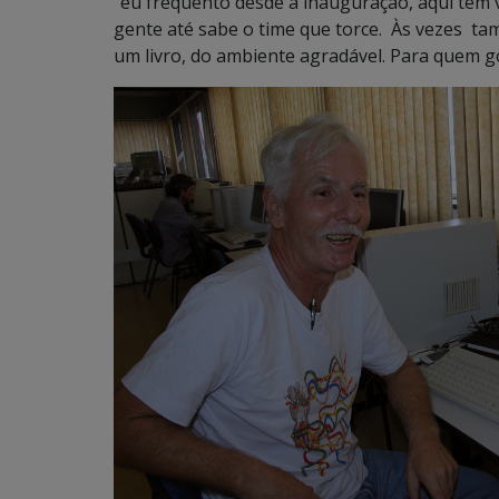
“eu frequento desde a inauguração, aqui tem 
gente até sabe o time que torce. Às vezes t
um livro, do ambiente agradável. Para quem go