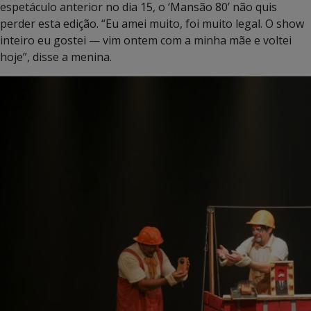
espetáculo anterior no dia 15, o ‘Mansão 80’ não quis
perder esta edição. “Eu amei muito, foi muito legal. O show
inteiro eu gostei — vim ontem com a minha mãe e voltei
hoje”, disse a menina.